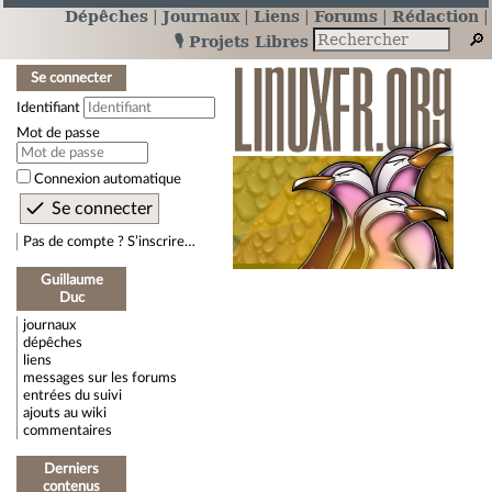
Dépêches
Journaux
Liens
Forums
Rédaction
🎙️ Projets Libres
Se connecter
Identifiant
Mot de passe
Connexion automatique
Pas de compte ? S’inscrire…
Guillaume
Duc
journaux
dépêches
liens
messages sur les forums
entrées du suivi
ajouts au wiki
commentaires
Derniers
contenus