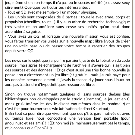
jeu, même si en son temps il n'a pas eu le succès mérité (pas assez sexy
sûrement). Quelques particularités intéressantes :
- Tout en 3D avec me semble-t-il un moteur physique.
- Les unités sont composées de 3 parties : tourelle avec arme, corps et
propulsion (chenilles, roues...). Il y a un arbre de recherche technologique
très vaste et on améliore sans cesse ses unités qu'on peut donc
assembler à sa guise.
- Vous avez un QG, et lorsque une nouvelle mission vous est confiée,
vous faites transiter vos unités sur la nouvelle map : libre à vous de créer
une nouvelle base ou de passer votre temps à rapatrier des troupes
depuis votre QG.
Les news sur le sujet que j'ai pu lire parlaient juste de la libération du code
source ; mais après téléchargement de l'archive, il s'avère qu'il s'agit bien
des sources et des données !! Et ça c'est aussi une très bonne nouvelle je
pense : on a directement un jeu libre (et gratuit - mais j'aurais payé pour
les données personnellement si j'avais la chance d'y jouer sous Linux), on
aura pas à attendre d'hypothétiques ressources libres.
Sinon, on trouve notamment quelques dll sans sources dedans (des
bibliothèques non développées par le studio sûrement), le jeu est en C
assez gruik (même les dev le disent eux mêmes dans le 'readme' :) et
c'est fait pour tourner sous win (utilisation de directX surtout).
Enfin tout ca pour dire que vivement que des p'tits gars motivés et avec
du temps libre nous concoctent une version bien portable (pour
gnoulinusc et ses amis) !!! (Et non moi j'ai malheureusement pas le temps,
et je connais que OpenGL ;).