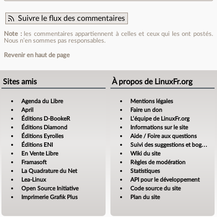
Suivre le flux des commentaires
Note :
les commentaires appartiennent à celles et ceux qui les ont postés.
Nous n’en sommes pas responsables.
Revenir en haut de page
Sites amis
À propos de LinuxFr.org
Agenda du Libre
Mentions légales
April
Faire un don
Éditions D-BookeR
L’équipe de LinuxFr.org
Éditions Diamond
Informations sur le site
Éditions Eyrolles
Aide / Foire aux questions
Éditions ENI
Suivi des suggestions et bogues
En Vente Libre
Wiki du site
Framasoft
Règles de modération
La Quadrature du Net
Statistiques
Lea-Linux
API pour le développement
Open Source Initiative
Code source du site
Imprimerie Grafik Plus
Plan du site