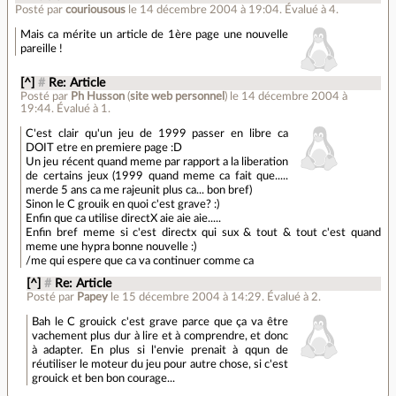
Posté par
couriousous
le 14 décembre 2004 à 19:04
.
Évalué à
4
.
Mais ca mérite un article de 1ère page une nouvelle
pareille !
[^]
#
Re: Article
Posté par
Ph Husson
(
site web personnel
)
le 14 décembre 2004 à
19:44
.
Évalué à
1
.
C'est clair qu'un jeu de 1999 passer en libre ca
DOIT etre en premiere page :D
Un jeu récent quand meme par rapport a la liberation
de certains jeux (1999 quand meme ca fait que.....
merde 5 ans ca me rajeunit plus ca... bon bref)
Sinon le C grouik en quoi c'est grave? :)
Enfin que ca utilise directX aie aie aie.....
Enfin bref meme si c'est directx qui sux & tout & tout c'est quand
meme une hypra bonne nouvelle :)
/me qui espere que ca va continuer comme ca
[^]
#
Re: Article
Posté par
Papey
le 15 décembre 2004 à 14:29
.
Évalué à
2
.
Bah le C grouick c'est grave parce que ça va être
vachement plus dur à lire et à comprendre, et donc
à adapter. En plus si l'envie prenait à qqun de
réutiliser le moteur du jeu pour autre chose, si c'est
grouick et ben bon courage...