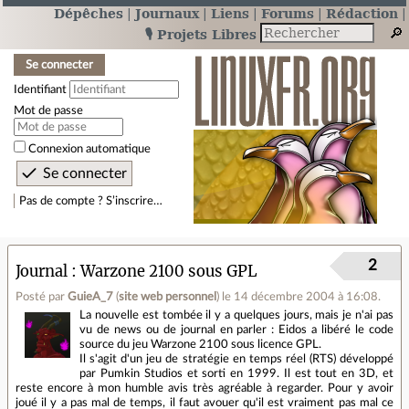
Dépêches
Journaux
Liens
Forums
Rédaction
🎙️ Projets Libres
Se connecter
Identifiant
Mot de passe
Connexion automatique
Pas de compte ? S’inscrire…
2
Journal
Warzone 2100 sous GPL
Posté par
GuieA_7
(
site web personnel
)
le 14 décembre 2004 à 16:08
.
La nouvelle est tombée il y a quelques jours, mais je n'ai pas
vu de news ou de journal en parler : Eidos a libéré le code
source du jeu Warzone 2100 sous licence GPL.
Il s'agit d'un jeu de stratégie en temps réel (RTS) développé
par Pumkin Studios et sorti en 1999. Il est tout en 3D, et
reste encore à mon humble avis très agréable à regarder. Pour y avoir
joué il y a pas mal de temps, il faut avouer qu'il est vraiment pas mal ce