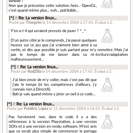
winelib ?
Non que je préconise cette solution, hein... OpenGL,
c'est quand même plus... euh... po(r)table...
[^]
#
Re: La version linux...
Posté par
Thorgrim
le 14 décembre 2004 à 17:43
.
Évalué à
2
.
Y'en a-t-il qui seraient pressés de jouer ? ^_^
D'un autre côté je le comprends, j'ai passé quelques
heures sur ce jeu que j'ai vraiment bien aimé à sa
sortie, et dès que possible je suis partant pour m'y remettre. Mais j'ai
pas le temps de me lancer dans sa ré-écriture/adaptation
malheureusement...
[^]
#
Re: La version linux...
Posté par
RodZilla
le 14 décembre 2004 à 17:45
.
Évalué à
2
.
J'ai bien envie de m'y coller, mais c'est pas dit que
j'aie le temps (ni les compétences d'ailleurs, j'y
connais rien à DirectX).
Bah je vais quand même y jeter un oeil à ce code...
[^]
#
Re: La version linux...
Posté par
Frédéric Lopez
le 15 décembre 2004 à 16:55
.
Évalué à
2
.
Pas forcément non, dans le code il y a des
références à la version Playstation, à une version
3Dfx et à une version en rendu software. M'est avis
que ce serait plus simple de commencer le portage