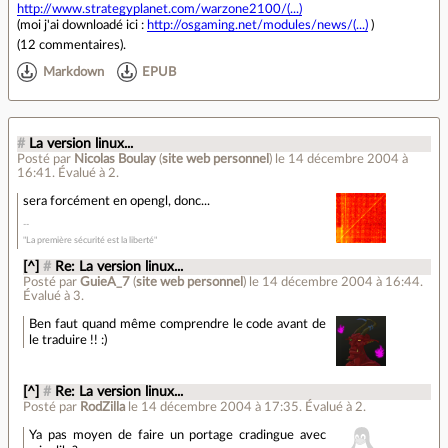
http://www.strategyplanet.com/warzone2100/(...)
(moi j'ai downloadé ici :
http://osgaming.net/modules/news/(...)
)
(
12 commentaires
).
Markdown
EPUB
#
La version linux...
Posté par
Nicolas Boulay
(
site web personnel
)
le 14 décembre 2004 à
16:41
.
Évalué à
2
.
sera forcément en opengl, donc...
"La première sécurité est la liberté"
[^]
#
Re: La version linux...
Posté par
GuieA_7
(
site web personnel
)
le 14 décembre 2004 à 16:44
.
Évalué à
3
.
Ben faut quand même comprendre le code avant de
le traduire !! :)
[^]
#
Re: La version linux...
Posté par
RodZilla
le 14 décembre 2004 à 17:35
.
Évalué à
2
.
Ya pas moyen de faire un portage cradingue avec