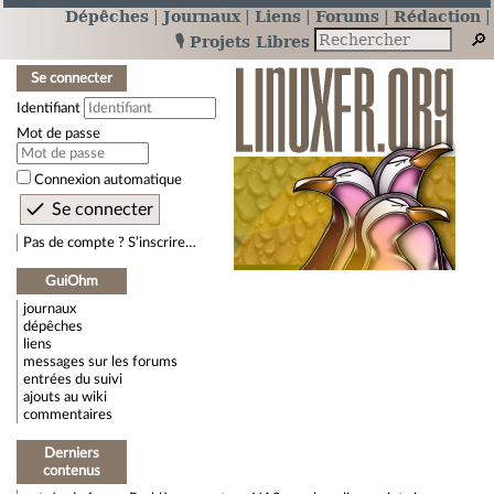
Dépêches
Journaux
Liens
Forums
Rédaction
🎙️ Projets Libres
Se connecter
Identifiant
Mot de passe
Connexion automatique
Pas de compte ? S’inscrire…
GuiOhm
journaux
dépêches
liens
messages sur les forums
entrées du suivi
ajouts au wiki
commentaires
Derniers
contenus