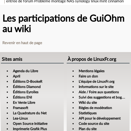
entrée de forum
Problème montage NAS synology linux mint cinnamon
Les participations de GuiOhm
au wiki
Revenir en haut de page
Sites amis
À propos de LinuxFr.org
Agenda du Libre
Mentions légales
April
Faire un don
Éditions D-BookeR
L’équipe de LinuxFr.org
Éditions Diamond
Informations sur le site
Éditions Eyrolles
Aide / Foire aux questions
Éditions ENI
Suivi des suggestions et bogues
En Vente Libre
Wiki du site
Framasoft
Règles de modération
La Quadrature du Net
Statistiques
Lea-Linux
API pour le développement
Open Source Initiative
Code source du site
Imprimerie Grafik Plus
Plan du site