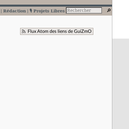
Rédaction
🎙️ Projets Libres
Flux Atom des liens de GuiZmO