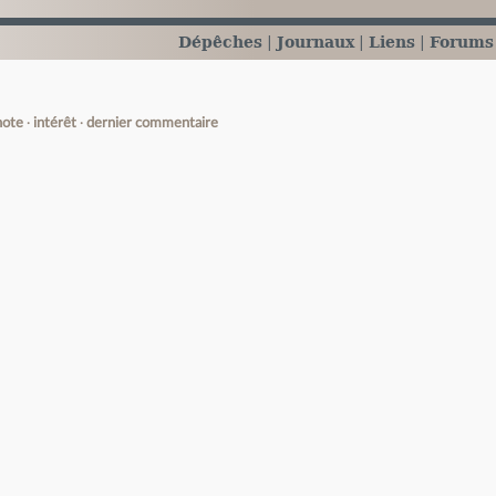
Dépêches
Journaux
Liens
Forums
note
intérêt
dernier commentaire
e