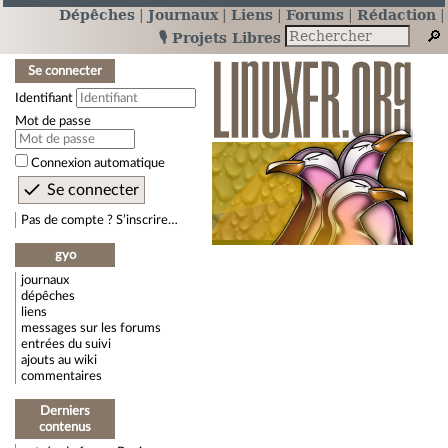
Dépêches
Journaux
Liens
Forums
Rédaction
🎙️ Projets Libres
Se connecter
Identifiant
Mot de passe
Connexion automatique
Pas de compte ? S’inscrire…
gyo
journaux
dépêches
liens
messages sur les forums
entrées du suivi
ajouts au wiki
commentaires
Derniers
contenus