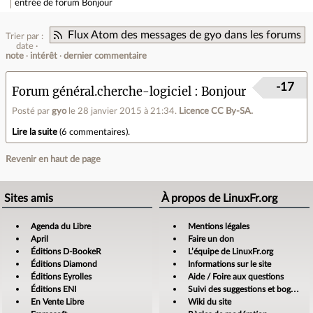
entrée de forum
Bonjour
Flux Atom des messages de gyo dans les forums
Trier par :
date
note
intérêt
dernier commentaire
-17
Forum général.cherche-logiciel
Bonjour
Posté par
gyo
le 28 janvier 2015 à 21:34
.
Licence CC By‑SA.
Lire la suite
(
6 commentaires
).
Revenir en haut de page
Sites amis
À propos de LinuxFr.org
Agenda du Libre
Mentions légales
April
Faire un don
Éditions D-BookeR
L’équipe de LinuxFr.org
Éditions Diamond
Informations sur le site
Éditions Eyrolles
Aide / Foire aux questions
Éditions ENI
Suivi des suggestions et bogues
En Vente Libre
Wiki du site