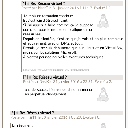
[^]
#
Re: Réseau virtuel ?
Posté par
HanhT
le 31 janvier 2016 à 11:17
.
Évalué à
2
.
16 mois de formation continue.
Et c'est loin d'être suffisant.
Si j'ai appris à faire comme ça je suppose
que c'est pour le mettre en pratique sur un
réseau réel.
Depuis,en clientèle, c'est ce que je vois et en plus complexe
effectivement, avec un DMZ et tout.
Promis, je ne suis débutante que sur Linux et en VirtualBox,
moins sur les solutions Microsoft.
À bientôt pour de nouvelles aventures techniques.
Ni gamer, ni nolife, juste une geek un peu nerd qui bidouille.
[^]
#
Re: Réseau virtuel ?
Posté par
NeoX
le 31 janvier 2016 à 22:31
.
Évalué à
2
.
pas de soucis, bienvenue dans un monde
en perpetuel changement
[^]
#
Re: Réseau virtuel ?
Posté par
HanhT
le 30 janvier 2016 à 03:29
.
Évalué à
0
.
En résumer :