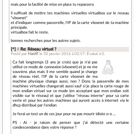
mais pour la facilité de mise en place tu repassera
il suffisait de mettre tes machines virtuelles virtualbox sur le reseau
"vboxnet"
et d'indiquer comme passerelle, l'IP de la carte vboxnet de ta machine
principale.
virtualbox fait le reste.
bonnes recherches pour les autres sujets.
[^]
#
Re: Réseau virtuel ?
Posté par
HanhT
le 30 janvier 2016 à 02:57
.
Évalué à
0
.
Ca fait longtemps (3 ans je crois) que je n'ai pas
utilisé ce mode de connexion (vboxnet) et je ne me
souviens plus mais il me semble quand je change
de réseau réel, l'IP de la carte vboxnet de ma
machine physique change aussi, non ? Donc la passerelle de mes
machines virtuelles changerait aussi sauf si je place la carte rouge de
mon endian virtuel sur ce mode (en acceptant que mon endian soit
visible sur le réseau) et que j'utilise "réseau interne" pour sa carte
verte et pour les autres machines qui auront accès à internet via le
dhcp distribué par l'endian
Je ferai un test un de ces jour pour ne pas mourir idiote o-o …
PS : Ai - je raison de penser que j'ai détecté une certaine
condescendance dans votre réponse ?