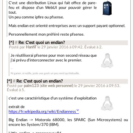
C'est une distribution Linux qui fait office de pare-
feu et dispose d'un WebUI pour pouvoir gérer le
tout.
Un peu comme ipfire ou pfsense.
Mais endian est orienté entreprises avec un support payant optionnel.
Personnellement mon préféré reste pfsense.
[^]
#
Re: C'est quoi un endian?
Posté par
HanhT
le 29 janvier 2016 à 09:42
.
Évalué à
2
.
Je réutiliserai pfsense pour mon second réseau que
j'ai prévu d'interconnecter avec le premier.
Ni gamer, ni nolife, juste une geek un peu nerd qui bidouille.
[^]
#
Re: C'est quoi un endian?
Posté par
palm123
(
site web personnel
)
le 29 janvier 2016 à 09:53
.
Évalué à
5
.
c'est une caractéristique d'un système d'exploitation
extrait de
https://fr.wikipedia.org/wiki/Endianness
Big Endian -> Motorola 68000, les SPARC (Sun Microsystems) ou
encore les System/370 (IBM).