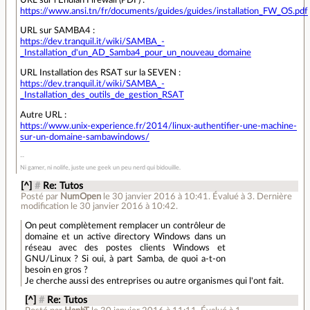
https://www.ansi.tn/fr/documents/guides/guides/installation_FW_OS.pdf
URL sur SAMBA4 :
https://dev.tranquil.it/wiki/SAMBA_-
_Installation_d'un_AD_Samba4_pour_un_nouveau_domaine
URL Installation des RSAT sur la SEVEN :
https://dev.tranquil.it/wiki/SAMBA_-
_Installation_des_outils_de_gestion_RSAT
Autre URL :
https://www.unix-experience.fr/2014/linux-authentifier-une-machine-
sur-un-domaine-sambawindows/
Ni gamer, ni nolife, juste une geek un peu nerd qui bidouille.
[^]
#
Re: Tutos
Posté par
NumOpen
le 30 janvier 2016 à 10:41
.
Évalué à
3
.
Dernière
modification le 30 janvier 2016 à 10:42.
On peut complètement remplacer un contrôleur de
domaine et un active directory Windows dans un
réseau avec des postes clients Windows et
GNU/Linux ? Si oui, à part Samba, de quoi a-t-on
besoin en gros ?
Je cherche aussi des entreprises ou autre organismes qui l'ont fait.
[^]
#
Re: Tutos