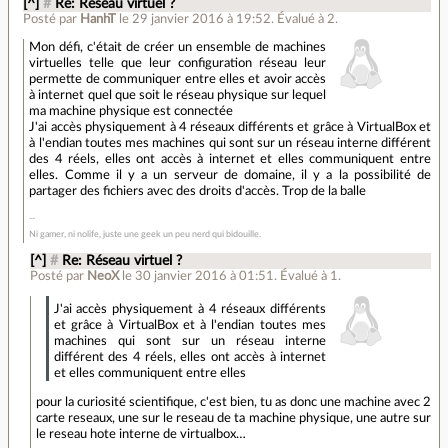
[^]
#
Re: Réseau virtuel ?
Posté par
HanhT
le 29 janvier 2016 à 19:52
.
Évalué à
2
.
Mon défi, c'était de créer un ensemble de machines
virtuelles telle que leur configuration réseau leur
permette de communiquer entre elles et avoir accès
à internet quel que soit le réseau physique sur lequel
ma machine physique est connectée
J'ai accès physiquement à 4 réseaux différents et grâce à VirtualBox et
à l'endian toutes mes machines qui sont sur un réseau interne différent
des 4 réels, elles ont accès à internet et elles communiquent entre
elles. Comme il y a un serveur de domaine, il y a la possibilité de
partager des fichiers avec des droits d'accès. Trop de la balle
Ni gamer, ni nolife, juste une geek un peu nerd qui bidouille.
[^]
#
Re: Réseau virtuel ?
Posté par
NeoX
le 30 janvier 2016 à 01:51
.
Évalué à
1
.
J'ai accès physiquement à 4 réseaux différents
et grâce à VirtualBox et à l'endian toutes mes
machines qui sont sur un réseau interne
différent des 4 réels, elles ont accès à internet
et elles communiquent entre elles
pour la curiosité scientifique, c'est bien, tu as donc une machine avec 2
carte reseaux, une sur le reseau de ta machine physique, une autre sur
le reseau hote interne de virtualbox…