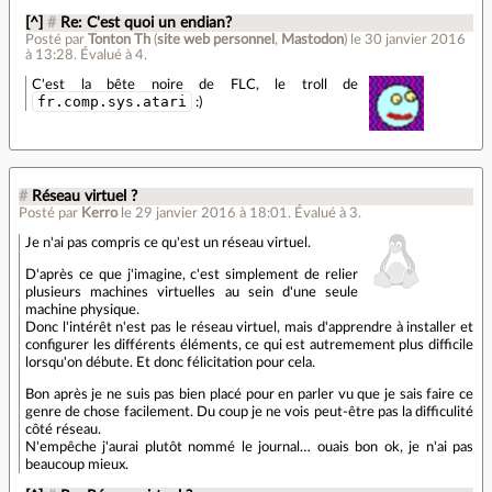
[^]
#
Re: C'est quoi un endian?
Posté par
Tonton Th
(
site web personnel
,
Mastodon
)
le 30 janvier 2016
à 13:28
.
Évalué à
4
.
C'est la bête noire de FLC, le troll de
fr.comp.sys.atari
:)
#
Réseau virtuel ?
Posté par
Kerro
le 29 janvier 2016 à 18:01
.
Évalué à
3
.
Je n'ai pas compris ce qu'est un réseau virtuel.
D'après ce que j'imagine, c'est simplement de relier
plusieurs machines virtuelles au sein d'une seule
machine physique.
Donc l'intérêt n'est pas le réseau virtuel, mais d'apprendre à installer et
configurer les différents éléments, ce qui est autremement plus difficile
lorsqu'on débute. Et donc félicitation pour cela.
Bon après je ne suis pas bien placé pour en parler vu que je sais faire ce
genre de chose facilement. Du coup je ne vois peut-être pas la difficulité
côté réseau.
N'empêche j'aurai plutôt nommé le journal… ouais bon ok, je n'ai pas
beaucoup mieux.