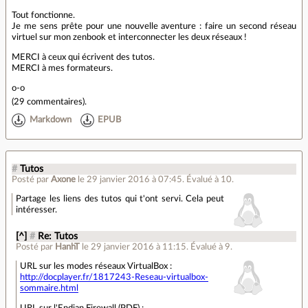
Tout fonctionne.
Je me sens prête pour une nouvelle aventure : faire un second réseau
virtuel sur mon zenbook et interconnecter les deux réseaux !
MERCI à ceux qui écrivent des tutos.
MERCI à mes formateurs.
o-o
(
29 commentaires
).
Markdown
EPUB
#
Tutos
Posté par
Axone
le 29 janvier 2016 à 07:45
.
Évalué à
10
.
Partage les liens des tutos qui t'ont servi. Cela peut
intéresser.
[^]
#
Re: Tutos
Posté par
HanhT
le 29 janvier 2016 à 11:15
.
Évalué à
9
.
URL sur les modes réseaux VirtualBox :
http://docplayer.fr/1817243-Reseau-virtualbox-
sommaire.html
URL sur l'Endian Firewall (PDF) :