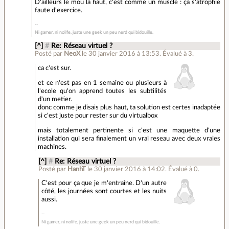
D'ailleurs le mou là haut, c'est comme un muscle : ça s'atrophie
faute d'exercice.
Ni gamer, ni nolife, juste une geek un peu nerd qui bidouille.
[^]
#
Re: Réseau virtuel ?
Posté par
NeoX
le 30 janvier 2016 à 13:53
.
Évalué à
3
.
ca c'est sur.
et ce n'est pas en 1 semaine ou plusieurs à
l'ecole qu'on apprend toutes les subtilités
d'un metier.
donc comme je disais plus haut, ta solution est certes inadaptée
si c'est juste pour rester sur du virtualbox
mais totalement pertinente si c'est une maquette d'une
installation qui sera finalement un vrai reseau avec deux vraies
machines.
[^]
#
Re: Réseau virtuel ?
Posté par
HanhT
le 30 janvier 2016 à 14:02
.
Évalué à
0
.
C'est pour ça que je m'entraîne. D'un autre
côté, les journées sont courtes et les nuits
aussi.
Ni gamer, ni nolife, juste une geek un peu nerd qui bidouille.