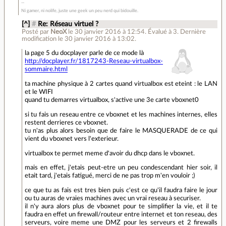
Ni gamer, ni nolife, juste une geek un peu nerd qui bidouille.
[^]
#
Re: Réseau virtuel ?
Posté par
NeoX
le 30 janvier 2016 à 12:54
.
Évalué à
3
.
Dernière
modification le 30 janvier 2016 à 13:02.
la page 5 du docplayer parle de ce mode là
http://docplayer.fr/1817243-Reseau-virtualbox-
sommaire.html
ta machine physique à 2 cartes quand virtualbox est eteint : le LAN
et le WIFI
quand tu demarres virtualbox, s'active une 3e carte vboxnet0
si tu fais un reseau entre ce vboxnet et les machines internes, elles
restent derrieres ce vboxnet.
tu n'as plus alors besoin que de faire le MASQUERADE de ce qui
vient du vboxnet vers l'exterieur.
virtualbox te permet meme d'avoir du dhcp dans le vboxnet.
mais en effet, j'etais peut-etre un peu condescendant hier soir, il
etait tard, j'etais fatigué, merci de ne pas trop m'en vouloir ;)
ce que tu as fais est tres bien puis c'est ce qu'il faudra faire le jour
ou tu auras de vraies machines avec un vrai reseau à securiser.
il n'y aura alors plus de vboxnet pour te simplifier la vie, et il te
faudra en effet un firewall/routeur entre internet et ton reseau, des
serveurs, voire meme une DMZ pour les serveurs et 2 firewalls