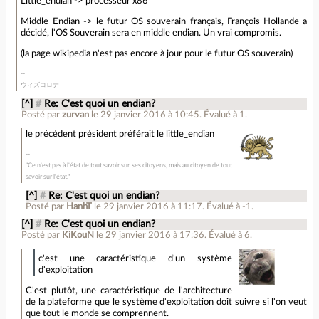
Little_endian -> processeur x86
Middle Endian -> le futur OS souverain français, François Hollande a
décidé, l'OS Souverain sera en middle endian. Un vrai compromis.
(la page wikipedia n'est pas encore à jour pour le futur OS souverain)
ウィズコロナ
[^]
#
Re: C'est quoi un endian?
Posté par
zurvan
le 29 janvier 2016 à 10:45
.
Évalué à
1
.
le précédent président préférait le little_endian
"Ce n'est pas à l'état de tout savoir sur ses citoyens, mais au citoyen de tout
savoir sur l'état."
[^]
#
Re: C'est quoi un endian?
Posté par
HanhT
le 29 janvier 2016 à 11:17
.
Évalué à
-1
.
[^]
#
Re: C'est quoi un endian?
Posté par
KiKouN
le 29 janvier 2016 à 17:36
.
Évalué à
6
.
c'est une caractéristique d'un système
d'exploitation
C'est plutôt, une caractéristique de l'architecture
de la plateforme que le système d'exploitation doit suivre si l'on veut
que tout le monde se comprennent.