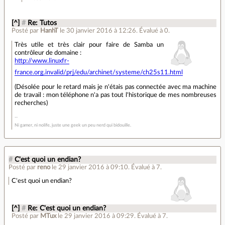
[^]
#
Re: Tutos
Posté par
HanhT
le 30 janvier 2016 à 12:26
.
Évalué à
0
.
Très utile et très clair pour faire de Samba un
contrôleur de domaine :
http://www.linuxfr-
france.org.invalid/prj/edu/archinet/systeme/ch25s11.html
(Désolée pour le retard mais je n'étais pas connectée avec ma machine
de travail : mon téléphone n'a pas tout l'historique de mes nombreuses
recherches)
Ni gamer, ni nolife, juste une geek un peu nerd qui bidouille.
#
C'est quoi un endian?
Posté par
reno
le 29 janvier 2016 à 09:10
.
Évalué à
7
.
C'est quoi un endian?
[^]
#
Re: C'est quoi un endian?
Posté par
MTux
le 29 janvier 2016 à 09:29
.
Évalué à
7
.