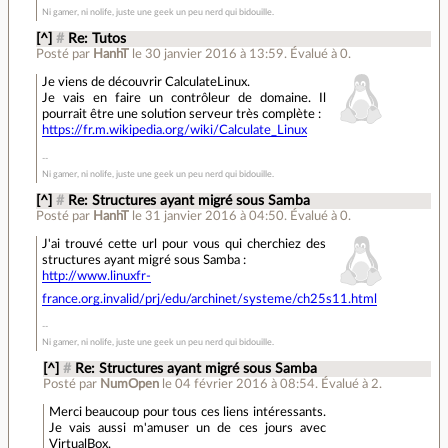
Ni gamer, ni nolife, juste une geek un peu nerd qui bidouille.
[^]
#
Re: Tutos
Posté par
HanhT
le 30 janvier 2016 à 13:59
.
Évalué à
0
.
Je viens de découvrir CalculateLinux.
Je vais en faire un contrôleur de domaine. Il
pourrait être une solution serveur très complète :
https://fr.m.wikipedia.org/wiki/Calculate_Linux
Ni gamer, ni nolife, juste une geek un peu nerd qui bidouille.
[^]
#
Re: Structures ayant migré sous Samba
Posté par
HanhT
le 31 janvier 2016 à 04:50
.
Évalué à
0
.
J'ai trouvé cette url pour vous qui cherchiez des
structures ayant migré sous Samba :
http://www.linuxfr-
france.org.invalid/prj/edu/archinet/systeme/ch25s11.html
Ni gamer, ni nolife, juste une geek un peu nerd qui bidouille.
[^]
#
Re: Structures ayant migré sous Samba
Posté par
NumOpen
le 04 février 2016 à 08:54
.
Évalué à
2
.
Merci beaucoup pour tous ces liens intéressants.
Je vais aussi m'amuser un de ces jours avec
VirtualBox.