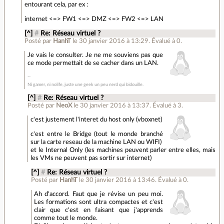
entourant cela, par ex :
internet <=> FW1 <=> DMZ <=> FW2 <=> LAN
[^]
#
Re: Réseau virtuel ?
Posté par
HanhT
le 30 janvier 2016 à 13:29
.
Évalué à
0
.
Je vais le consulter. Je ne me souviens pas que
ce mode permettait de se cacher dans un LAN.
Ni gamer, ni nolife, juste une geek un peu nerd qui bidouille.
[^]
#
Re: Réseau virtuel ?
Posté par
NeoX
le 30 janvier 2016 à 13:37
.
Évalué à
3
.
c'est justement l'interet du host only (vboxnet)
c'est entre le Bridge (tout le monde branché
sur la carte reseau de la machine LAN ou WIFI)
et le Internal Only (les machines peuvent parler entre elles, mais
les VMs ne peuvent pas sortir sur internet)
[^]
#
Re: Réseau virtuel ?
Posté par
HanhT
le 30 janvier 2016 à 13:46
.
Évalué à
0
.
Ah d'accord. Faut que je révise un peu moi.
Les formations sont ultra compactes et c'est
clair que c'est en faisant que j'apprends
comme tout le monde.