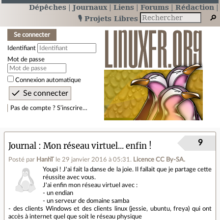
Dépêches
Journaux
Liens
Forums
Rédaction
🎙️ Projets Libres
Se connecter
Identifiant
Mot de passe
Connexion automatique
Pas de compte ? S’inscrire…
9
Journal
Mon réseau virtuel... enfin !
Posté par
HanhT
le 29 janvier 2016 à 05:31
.
Licence CC By‑SA.
Youpi ! J'ai fait la danse de la joie. Il fallait que je partage cette
réussite avec vous.
J'ai enfin mon réseau virtuel avec :
- un endian
- un serveur de domaine samba
- des clients Windows et des clients linux (jessie, ubuntu, freya) qui ont
accès à internet quel que soit le réseau physique