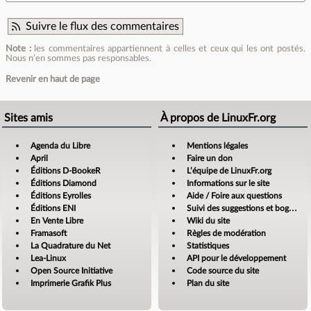
Suivre le flux des commentaires
Note :
les commentaires appartiennent à celles et ceux qui les ont postés.
Nous n’en sommes pas responsables.
Revenir en haut de page
Sites amis
À propos de LinuxFr.org
Agenda du Libre
Mentions légales
April
Faire un don
Éditions D-BookeR
L’équipe de LinuxFr.org
Éditions Diamond
Informations sur le site
Éditions Eyrolles
Aide / Foire aux questions
Éditions ENI
Suivi des suggestions et bogues
En Vente Libre
Wiki du site
Framasoft
Règles de modération
La Quadrature du Net
Statistiques
Lea-Linux
API pour le développement
Open Source Initiative
Code source du site
Imprimerie Grafik Plus
Plan du site