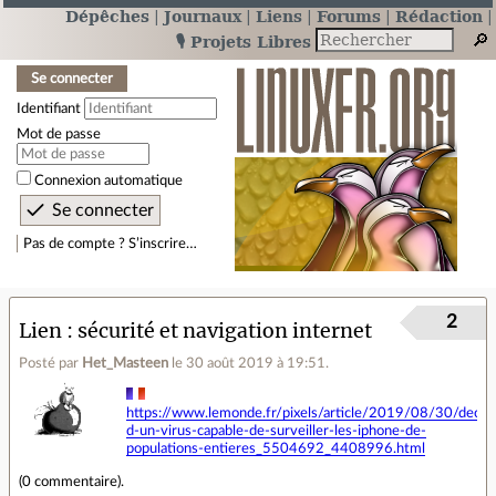
Dépêches
Journaux
Liens
Forums
Rédaction
🎙️ Projets Libres
Se connecter
Identifiant
Mot de passe
Connexion automatique
Pas de compte ? S’inscrire…
2
Lien
sécurité et navigation internet
Posté par
Het_Masteen
le 30 août 2019 à 19:51
.
https://www.lemonde.fr/pixels/article/2019/08/30/decou
d-un-virus-capable-de-surveiller-les-iphone-de-
populations-entieres_5504692_4408996.html
(
0 commentaire
).