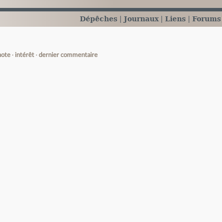
Dépêches
Journaux
Liens
Forums
note
intérêt
dernier commentaire
e