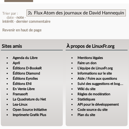
Flux Atom des journaux de David Hannequin
Trier par :
date
note
intérêt
dernier commentaire
Revenir en haut de page
Sites amis
À propos de LinuxFr.org
Agenda du Libre
Mentions légales
April
Faire un don
Éditions D-BookeR
L’équipe de LinuxFr.org
Éditions Diamond
Informations sur le site
Éditions Eyrolles
Aide / Foire aux questions
Éditions ENI
Suivi des suggestions et bogues
En Vente Libre
Wiki du site
Framasoft
Règles de modération
La Quadrature du Net
Statistiques
Lea-Linux
API pour le développement
Open Source Initiative
Code source du site
Imprimerie Grafik Plus
Plan du site