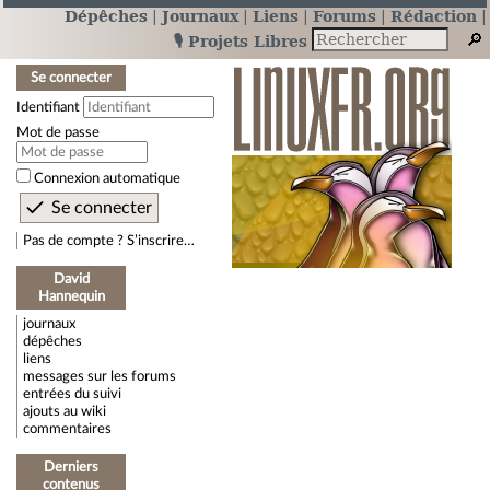
Dépêches
Journaux
Liens
Forums
Rédaction
🎙️ Projets Libres
Se connecter
Identifiant
Mot de passe
Connexion automatique
Pas de compte ? S’inscrire…
David
Hannequin
journaux
dépêches
liens
messages sur les forums
entrées du suivi
ajouts au wiki
commentaires
Derniers
contenus