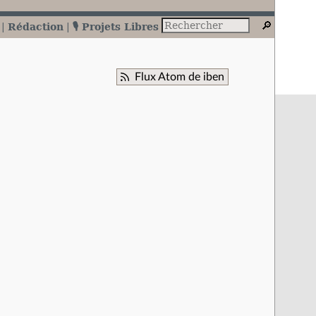
Rédaction
🎙️ Projets Libres
Flux Atom de iben