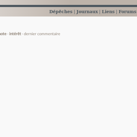
Dépêches
Journaux
Liens
Forums
note
intérêt
dernier commentaire
e