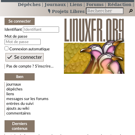
Dépêches
Journaux
Liens
Forums
Rédaction
🎙️ Projets Libres
Se connecter
Identifiant
Mot de passe
Connexion automatique
Pas de compte ? S’inscrire…
iben
journaux
dépêches
liens
messages sur les forums
entrées du suivi
ajouts au wiki
commentaires
Derniers
contenus