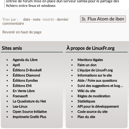
entrée de forum
mise en place dun serveur samba pour le partage des
fichiers entre linux et windows
Flux Atom de iben
Trier par :
date
note
intérêt
dernier
commentaire
Revenir en haut de page
Sites amis
À propos de LinuxFr.org
Agenda du Libre
Mentions légales
April
Faire un don
Éditions D-BookeR
L’équipe de LinuxFr.org
Éditions Diamond
Informations sur le site
Éditions Eyrolles
Aide / Foire aux questions
Éditions ENI
Suivi des suggestions et bogues
En Vente Libre
Wiki du site
Framasoft
Règles de modération
La Quadrature du Net
Statistiques
Lea-Linux
API pour le développement
Open Source Initiative
Code source du site
Imprimerie Grafik Plus
Plan du site