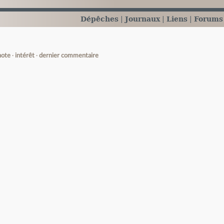
Dépêches
Journaux
Liens
Forums
note
intérêt
dernier commentaire
e