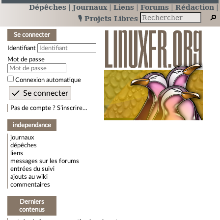
Dépêches
Journaux
Liens
Forums
Rédaction
🎙️ Projets Libres
Se connecter
Identifiant
Mot de passe
Connexion automatique
Pas de compte ? S’inscrire…
independance
journaux
dépêches
liens
messages sur les forums
entrées du suivi
ajouts au wiki
commentaires
Derniers
contenus