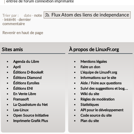
entrée de forum
connextion imprimante
Flux Atom des liens de independance
Trier par :
date
note
intérêt
dernier
commentaire
Revenir en haut de page
Sites amis
À propos de LinuxFr.org
Agenda du Libre
Mentions légales
April
Faire un don
Éditions D-BookeR
L’équipe de LinuxFr.org
Éditions Diamond
Informations sur le site
Éditions Eyrolles
Aide / Foire aux questions
Éditions ENI
Suivi des suggestions et bogues
En Vente Libre
Wiki du site
Framasoft
Règles de modération
La Quadrature du Net
Statistiques
Lea-Linux
API pour le développement
Open Source Initiative
Code source du site
Imprimerie Grafik Plus
Plan du site