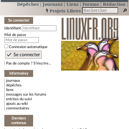
Dépêches
Journaux
Liens
Forums
Rédaction
🎙️ Projets Libres
Se connecter
Identifiant
Mot de passe
Connexion automatique
Pas de compte ? S’inscrire…
informoissy
journaux
dépêches
liens
messages sur les forums
entrées du suivi
ajouts au wiki
commentaires
Derniers
contenus