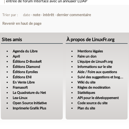
entrée de forum
Interface avec un annuaier LDAP
Trier par :
date
note
intérêt
dernier commentaire
Revenir en haut de page
Sites amis
À propos de LinuxFr.org
Agenda du Libre
Mentions légales
April
Faire un don
Éditions D-BookeR
L’équipe de LinuxFr.org
Éditions Diamond
Informations sur le site
Éditions Eyrolles
Aide / Foire aux questions
Éditions ENI
Suivi des suggestions et bogues
En Vente Libre
Wiki du site
Framasoft
Règles de modération
La Quadrature du Net
Statistiques
Lea-Linux
API pour le développement
Open Source Initiative
Code source du site
Imprimerie Grafik Plus
Plan du site