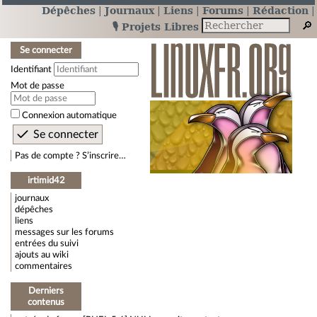
Dépêches
Journaux
Liens
Forums
Rédaction
🎙️ Projets Libres
Se connecter
Identifiant
Mot de passe
Connexion automatique
Pas de compte ? S’inscrire…
irtimid42
journaux
dépêches
liens
messages sur les forums
entrées du suivi
ajouts au wiki
commentaires
Derniers
contenus