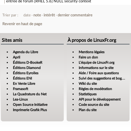
entrée de forum
[RHEL 5.6] NULL security context
Trier par :
date
note
intérêt
dernier commentaire
Revenir en haut de page
Sites amis
À propos de LinuxFr.org
Agenda du Libre
Mentions légales
April
Faire un don
Éditions D-BookeR
L’équipe de LinuxFr.org
Éditions Diamond
Informations sur le site
Éditions Eyrolles
Aide / Foire aux questions
Éditions ENI
Suivi des suggestions et bogues
En Vente Libre
Wiki du site
Framasoft
Règles de modération
La Quadrature du Net
Statistiques
Lea-Linux
API pour le développement
Open Source Initiative
Code source du site
Imprimerie Grafik Plus
Plan du site