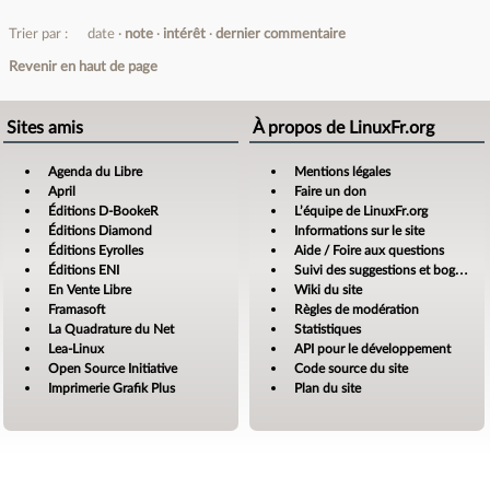
Trier par :
date
note
intérêt
dernier commentaire
Revenir en haut de page
Sites amis
À propos de LinuxFr.org
Agenda du Libre
Mentions légales
April
Faire un don
Éditions D-BookeR
L’équipe de LinuxFr.org
Éditions Diamond
Informations sur le site
Éditions Eyrolles
Aide / Foire aux questions
Éditions ENI
Suivi des suggestions et bogues
En Vente Libre
Wiki du site
Framasoft
Règles de modération
La Quadrature du Net
Statistiques
Lea-Linux
API pour le développement
Open Source Initiative
Code source du site
Imprimerie Grafik Plus
Plan du site