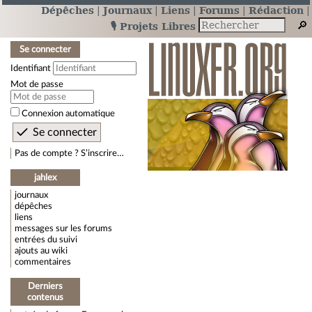
Dépêches
Journaux
Liens
Forums
Rédaction
🎙️ Projets Libres
Se connecter
Identifiant
Mot de passe
Connexion automatique
Pas de compte ? S’inscrire…
jahlex
journaux
dépêches
liens
messages sur les forums
entrées du suivi
ajouts au wiki
commentaires
Derniers
contenus