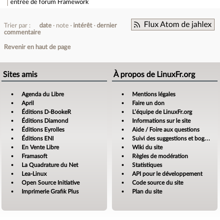
entrée de forum
Framework
Flux Atom de jahlex
Trier par :
date
note
intérêt
dernier
commentaire
Revenir en haut de page
Sites amis
À propos de LinuxFr.org
Agenda du Libre
Mentions légales
April
Faire un don
Éditions D-BookeR
L’équipe de LinuxFr.org
Éditions Diamond
Informations sur le site
Éditions Eyrolles
Aide / Foire aux questions
Éditions ENI
Suivi des suggestions et bogues
En Vente Libre
Wiki du site
Framasoft
Règles de modération
La Quadrature du Net
Statistiques
Lea-Linux
API pour le développement
Open Source Initiative
Code source du site
Imprimerie Grafik Plus
Plan du site