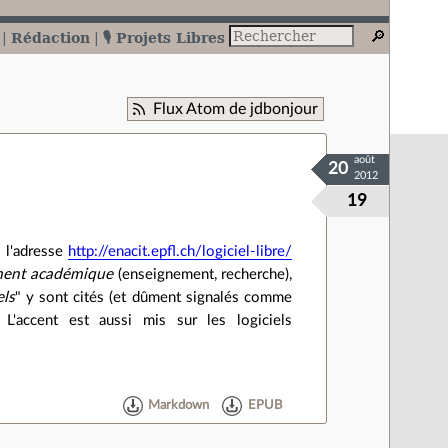
Rédaction
🎙️ Projets Libres
Flux Atom de jdbonjour
août
20
2012
19
 l'adresse
http://enacit.epfl.ch/logiciel-libre/
ment académique
(enseignement, recherche),
els
" y sont cités (et dûment signalés comme
 L'accent est aussi mis sur les logiciels
Markdown
EPUB