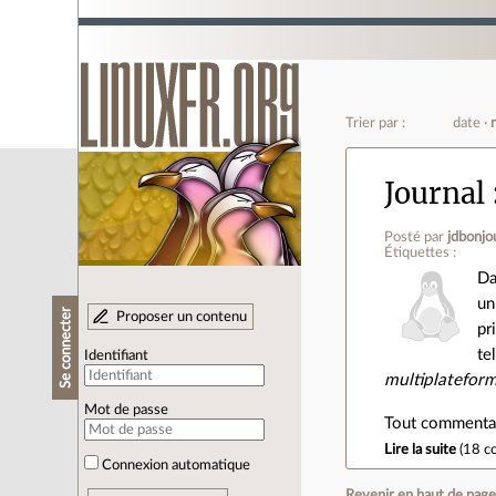
Trier par :
date
Journal
Posté par
jdbonjo
Étiquettes :
Da
un
Se connecter
Proposer un contenu
pr
te
Identifiant
multiplatefor
Mot de passe
Tout commentair
Lire la suite
(
18 c
Connexion automatique
Revenir en haut de pag