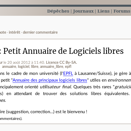
Dépêches
Journaux
Liens
Forums
note
intérêt
dernier commentaire
Petit Annuaire de Logiciels libres
ur
le 20 août 2012 à 11:40
.
Licence CC By‑SA.
annuaire
logiciel
libre
annuaire_libre
epfl
ns le cadre de mon université (l'
EPFL
à Lausanne/Suisse), je gère à
 petit "
Annuaire des principaux logiciels libres
" utiles en
environne
incipalement orienté
utilisateur final
. Quelques très rares "
gratuici
ls) en attendant de trouver des solutions libres équivalentes.
mes
.
e (suggestion, correction…) est le bienvenu !
ommentaires
).
e