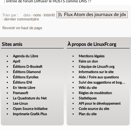
entrée de forum
Diffuser le HOSTS comme DNS ??
Flux Atom des journaux de jdx
Trier par :
date
note
intérêt
dernier commentaire
Revenir en haut de page
Sites amis
À propos de LinuxFr.org
Agenda du Libre
Mentions légales
April
Faire un don
Éditions D-BookeR
L’équipe de LinuxFr.org
Éditions Diamond
Informations sur le site
Éditions Eyrolles
Aide / Foire aux questions
Éditions ENI
Suivi des suggestions et bogues
En Vente Libre
Wiki du site
Framasoft
Règles de modération
La Quadrature du Net
Statistiques
Lea-Linux
API pour le développement
Open Source Initiative
Code source du site
Imprimerie Grafik Plus
Plan du site