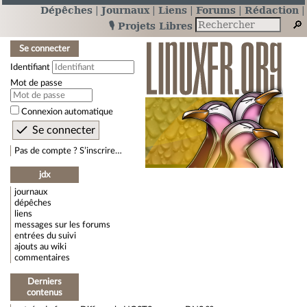
Dépêches
Journaux
Liens
Forums
Rédaction
🎙️ Projets Libres
Se connecter
Identifiant
Mot de passe
Connexion automatique
Pas de compte ? S’inscrire…
jdx
journaux
dépêches
liens
messages sur les forums
entrées du suivi
ajouts au wiki
commentaires
Derniers
contenus