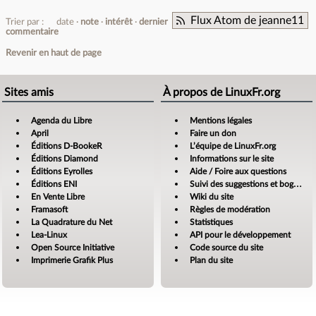
Flux Atom de jeanne11
Trier par :
date
note
intérêt
dernier
commentaire
Revenir en haut de page
Sites amis
À propos de LinuxFr.org
Agenda du Libre
Mentions légales
April
Faire un don
Éditions D-BookeR
L’équipe de LinuxFr.org
Éditions Diamond
Informations sur le site
Éditions Eyrolles
Aide / Foire aux questions
Éditions ENI
Suivi des suggestions et bogues
En Vente Libre
Wiki du site
Framasoft
Règles de modération
La Quadrature du Net
Statistiques
Lea-Linux
API pour le développement
Open Source Initiative
Code source du site
Imprimerie Grafik Plus
Plan du site