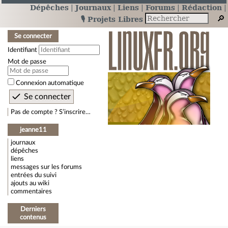
Dépêches
Journaux
Liens
Forums
Rédaction
🎙️ Projets Libres
Se connecter
Identifiant
Mot de passe
Connexion automatique
Pas de compte ? S’inscrire…
jeanne11
journaux
dépêches
liens
messages sur les forums
entrées du suivi
ajouts au wiki
commentaires
Derniers
contenus