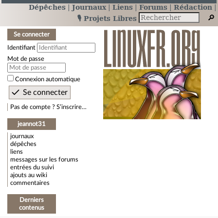
Dépêches
Journaux
Liens
Forums
Rédaction
🎙️ Projets Libres
Se connecter
Identifiant
Mot de passe
Connexion automatique
Pas de compte ? S’inscrire…
jeannot31
journaux
dépêches
liens
messages sur les forums
entrées du suivi
ajouts au wiki
commentaires
Derniers
contenus