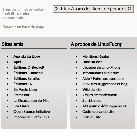
Flux Atom des liens de jeannot31
Trier par :
date
note
intérêt
dernier
commentaire
Revenir en haut de page
Sites amis
À propos de LinuxFr.org
Agenda du Libre
Mentions légales
April
Faire un don
Éditions D-BookeR
L’équipe de LinuxFr.org
Éditions Diamond
Informations sur le site
Éditions Eyrolles
Aide / Foire aux questions
Éditions ENI
Suivi des suggestions et bogues
En Vente Libre
Wiki du site
Framasoft
Règles de modération
La Quadrature du Net
Statistiques
Lea-Linux
API pour le développement
Open Source Initiative
Code source du site
Imprimerie Grafik Plus
Plan du site