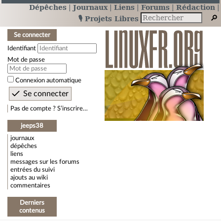
Dépêches
Journaux
Liens
Forums
Rédaction
🎙️ Projets Libres
Se connecter
Identifiant
Mot de passe
Connexion automatique
Pas de compte ? S’inscrire…
jeeps38
journaux
dépêches
liens
messages sur les forums
entrées du suivi
ajouts au wiki
commentaires
Derniers
contenus