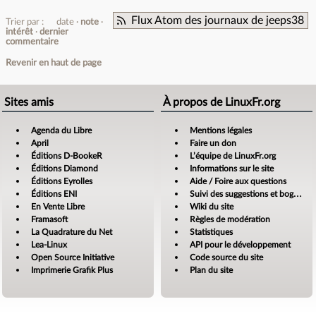
Flux Atom des journaux de jeeps38
Trier par :
date
note
intérêt
dernier
commentaire
Revenir en haut de page
Sites amis
À propos de LinuxFr.org
Agenda du Libre
Mentions légales
April
Faire un don
Éditions D-BookeR
L’équipe de LinuxFr.org
Éditions Diamond
Informations sur le site
Éditions Eyrolles
Aide / Foire aux questions
Éditions ENI
Suivi des suggestions et bogues
En Vente Libre
Wiki du site
Framasoft
Règles de modération
La Quadrature du Net
Statistiques
Lea-Linux
API pour le développement
Open Source Initiative
Code source du site
Imprimerie Grafik Plus
Plan du site