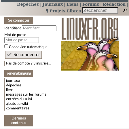
Dépêches
Journaux
Liens
Forums
Rédaction
🎙️ Projets Libres
Se connecter
Identifiant
Mot de passe
Connexion automatique
Pas de compte ? S’inscrire…
jenengbingung
journaux
dépêches
liens
messages sur les forums
entrées du suivi
ajouts au wiki
commentaires
Derniers
contenus