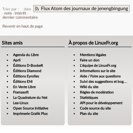
Flux Atom des journaux de jenengbingung
Trier par :
date
note
intérêt
dernier commentaire
Revenir en haut de page
Sites amis
À propos de LinuxFr.org
Agenda du Libre
Mentions légales
April
Faire un don
Éditions D-BookeR
L’équipe de LinuxFr.org
Éditions Diamond
Informations sur le site
Éditions Eyrolles
Aide / Foire aux questions
Éditions ENI
Suivi des suggestions et bogues
En Vente Libre
Wiki du site
Framasoft
Règles de modération
La Quadrature du Net
Statistiques
Lea-Linux
API pour le développement
Open Source Initiative
Code source du site
Imprimerie Grafik Plus
Plan du site