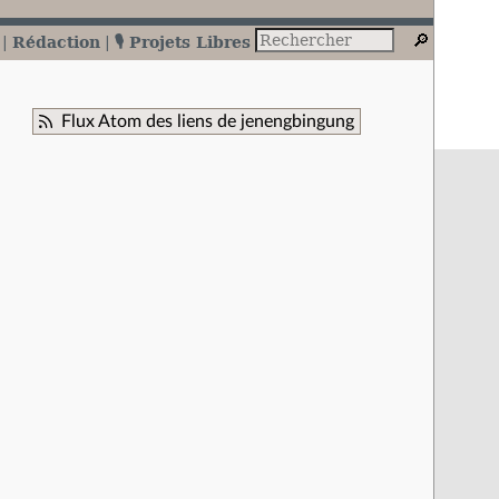
Rédaction
🎙️ Projets Libres
Flux Atom des liens de jenengbingung