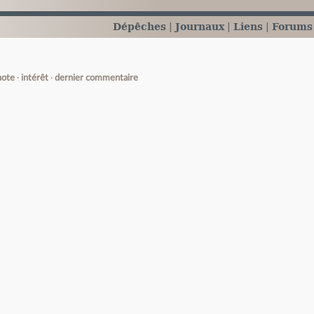
Dépêches
Journaux
Liens
Forums
note
intérêt
dernier commentaire
e