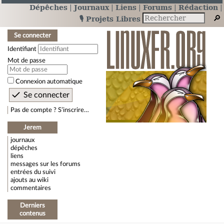
Dépêches
Journaux
Liens
Forums
Rédaction
🎙️ Projets Libres
Se connecter
Identifiant
Mot de passe
Connexion automatique
Pas de compte ? S’inscrire…
Jerem
journaux
dépêches
liens
messages sur les forums
entrées du suivi
ajouts au wiki
commentaires
Derniers
contenus