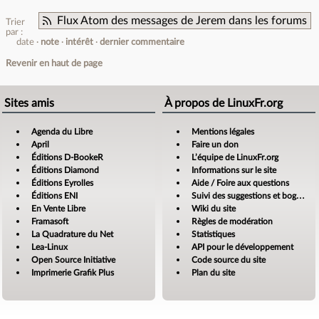
Flux Atom des messages de Jerem dans les forums
Trier
par :
date
note
intérêt
dernier commentaire
Revenir en haut de page
Sites amis
À propos de LinuxFr.org
Agenda du Libre
Mentions légales
April
Faire un don
Éditions D-BookeR
L’équipe de LinuxFr.org
Éditions Diamond
Informations sur le site
Éditions Eyrolles
Aide / Foire aux questions
Éditions ENI
Suivi des suggestions et bogues
En Vente Libre
Wiki du site
Framasoft
Règles de modération
La Quadrature du Net
Statistiques
Lea-Linux
API pour le développement
Open Source Initiative
Code source du site
Imprimerie Grafik Plus
Plan du site