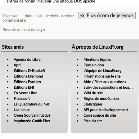
entrée de forum
Prévenir une attaque DOS apache
Flux Atom de jeremos
Trier par :
date
note
intérêt
dernier
commentaire
Revenir en haut de page
Sites amis
À propos de LinuxFr.org
Agenda du Libre
Mentions légales
April
Faire un don
Éditions D-BookeR
L’équipe de LinuxFr.org
Éditions Diamond
Informations sur le site
Éditions Eyrolles
Aide / Foire aux questions
Éditions ENI
Suivi des suggestions et bogues
En Vente Libre
Wiki du site
Framasoft
Règles de modération
La Quadrature du Net
Statistiques
Lea-Linux
API pour le développement
Open Source Initiative
Code source du site
Imprimerie Grafik Plus
Plan du site