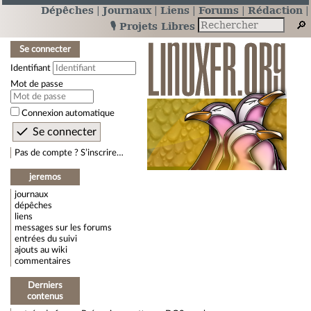
Dépêches
Journaux
Liens
Forums
Rédaction
🎙️ Projets Libres
Se connecter
Identifiant
Mot de passe
Connexion automatique
Pas de compte ? S’inscrire…
jeremos
journaux
dépêches
liens
messages sur les forums
entrées du suivi
ajouts au wiki
commentaires
Derniers
contenus