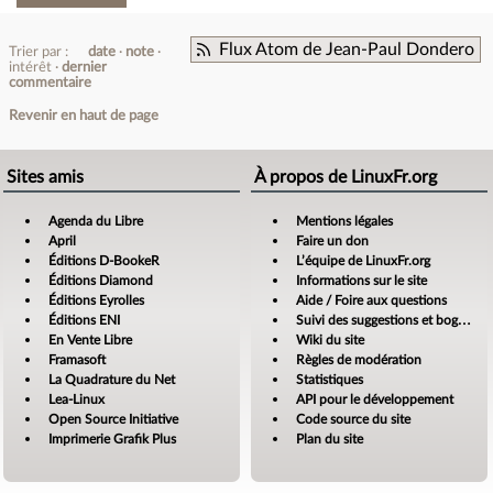
Flux Atom de Jean-Paul Dondero
Trier par :
date
note
intérêt
dernier
commentaire
Revenir en haut de page
Sites amis
À propos de LinuxFr.org
Agenda du Libre
Mentions légales
April
Faire un don
Éditions D-BookeR
L’équipe de LinuxFr.org
Éditions Diamond
Informations sur le site
Éditions Eyrolles
Aide / Foire aux questions
Éditions ENI
Suivi des suggestions et bogues
En Vente Libre
Wiki du site
Framasoft
Règles de modération
La Quadrature du Net
Statistiques
Lea-Linux
API pour le développement
Open Source Initiative
Code source du site
Imprimerie Grafik Plus
Plan du site