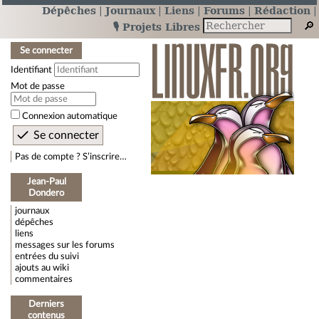
Dépêches
Journaux
Liens
Forums
Rédaction
🎙️ Projets Libres
Se connecter
Identifiant
Mot de passe
Connexion automatique
Pas de compte ? S’inscrire…
Jean-Paul
Dondero
journaux
dépêches
liens
messages sur les forums
entrées du suivi
ajouts au wiki
commentaires
Derniers
contenus