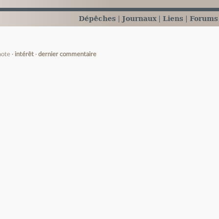
Dépêches
Journaux
Liens
Forums
note
intérêt
dernier commentaire
e