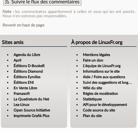
Suivre le flux des commentaires
Note :
les commentaires appartiennent à celles et ceux qui les ont postés.
Nous n’en sommes pas responsables.
Revenir en haut de page
Sites amis
À propos de LinuxFr.org
Agenda du Libre
Mentions légales
April
Faire un don
Éditions D-BookeR
L’équipe de LinuxFr.org
Éditions Diamond
Informations sur le site
Éditions Eyrolles
Aide / Foire aux questions
Éditions ENI
Suivi des suggestions et bogues
En Vente Libre
Wiki du site
Framasoft
Règles de modération
La Quadrature du Net
Statistiques
Lea-Linux
API pour le développement
Open Source Initiative
Code source du site
Imprimerie Grafik Plus
Plan du site