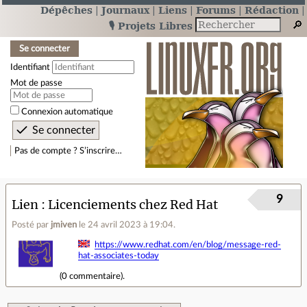
Dépêches
Journaux
Liens
Forums
Rédaction
🎙️ Projets Libres
Se connecter
Identifiant
Mot de passe
Connexion automatique
Pas de compte ? S’inscrire…
9
Lien
Licenciements chez Red Hat
Posté par
jmiven
le 24 avril 2023 à 19:04
.
https://www.redhat.com/en/blog/message-red-
hat-associates-today
(
0 commentaire
).