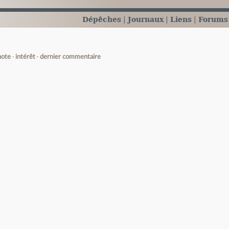
Dépêches
Journaux
Liens
Forums
note
intérêt
dernier commentaire
e