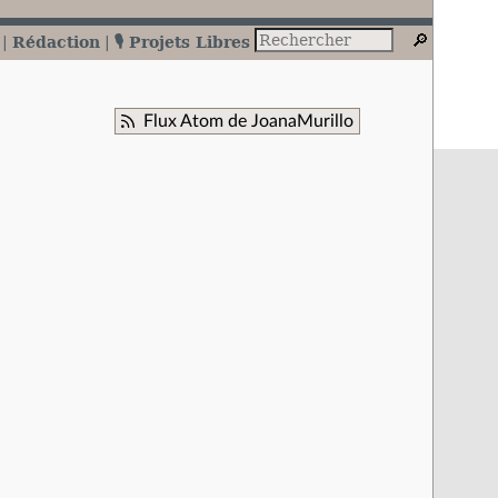
Rédaction
🎙️ Projets Libres
Flux Atom de JoanaMurillo