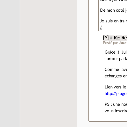
De mon coté je
Je suis en tra
;)
[^]
#
Re: R
Posté par
Jock
Grâce à Jul
surtout par
Comme avec 
échanges ent
Lien vers l
http://plug
PS : une no
vous inscrir