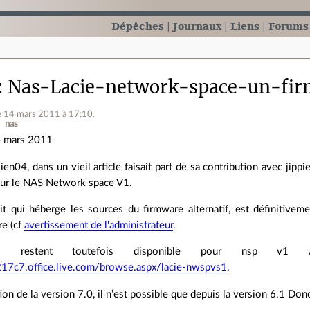
Dépêches
Journaux
Liens
Forums
Nas-Lacie-network-space-un-firm
e 14 mars 2011 à 17:10
.
nas
 mars 2011
lien04, dans un vieil article faisait part de sa contribution avec jipp
ur le NAS Network space V1.
it qui héberge les sources du firmware alternatif, est définitivem
re (cf
avertissement de l'administrateur
.
es restent toutefois disponible pour nsp 
7c7.office.live.com/browse.aspx/lacie-nwspvs1.
tion de la version 7.0, il n’est possible que depuis la version 6.1 Don