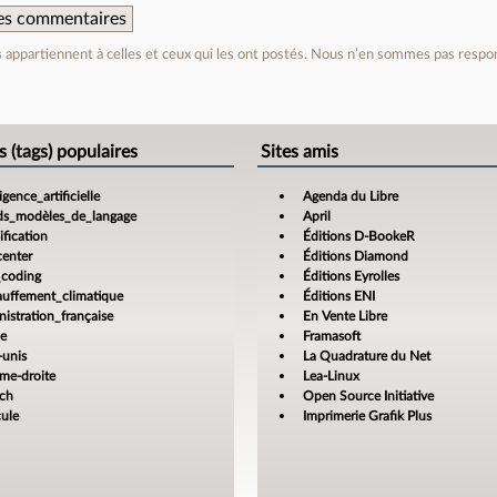
 des commentaires
appartiennent à celles et ceux qui les ont postés. Nous n’en sommes pas respo
e
s (tags) populaires
Sites amis
ligence_artificielle
Agenda du Libre
ds_modèles_de_langage
April
fication
Éditions D-BookeR
center
Éditions Diamond
_coding
Éditions Eyrolles
auffement_climatique
Éditions ENI
istration_française
En Vente Libre
ce
Framasoft
-unis
La Quadrature du Net
ême-droite
Lea-Linux
ech
Open Source Initiative
cule
Imprimerie Grafik Plus