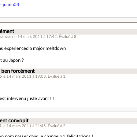
de julien04
.
cément
coincoin
le 14 mars 2011 à 17:42
.
Évalué à
8
.
as experienced a major meltdown
it au Japon ?
h ben forcément
o
le 14 mars 2011 à 19:03
.
Évalué à
1
.
est intervenu juste avant !!!
nt convopit
4
le 14 mars 2011 à 21:45
.
Évalué à
2
.
ton nom passer dans le changelog, félicitations !