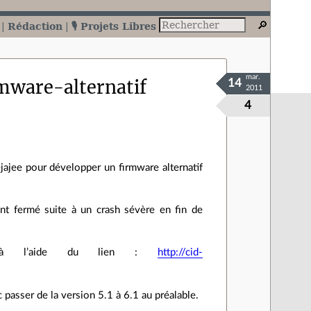
Rédaction
🎙️ Projets Libres
mar.
ware-alternatif
14
2011
4
iejajee pour développer un firmware alternatif
ent fermé suite à un crash sévère en fin de
v1 à l’aide du lien :
http://cid-
c passer de la version 5.1 à 6.1 au préalable.