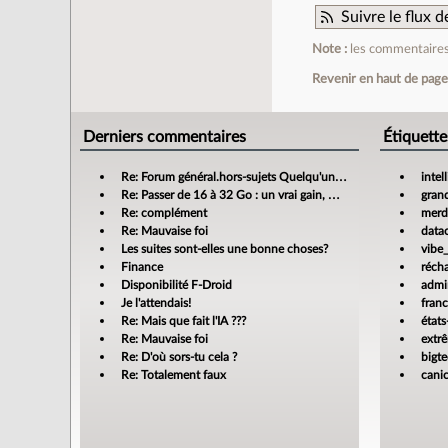
Suivre le flux
Note :
les commentaires 
Revenir en haut de pag
Derniers commentaires
Étiquette
Re: Forum général.hors-sujets Quelqu'un a déjà confié sa compta à un cabinet d'expertise comptable en ligne ?
intel
Re: Passer de 16 à 32 Go : un vrai gain, mais jusqu’où ?
gran
Re: complément
merdi
Re: Mauvaise foi
data
Les suites sont-elles une bonne choses?
vibe
Finance
réch
Disponibilité F-Droid
admin
Je l'attendais!
fran
Re: Mais que fait l'IA ???
états
Re: Mauvaise foi
extr
Re: D'où sors-tu cela ?
bigt
Re: Totalement faux
cani