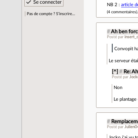
NB 2 :
article 
(
4 commentaires
)
Pas de compte ? S’inscrire…
#
Ah ben for
Posté par
insert_
Convopit h
Le serveur éta
[^]
#
Re: A
Posté par
Jock
Non
Le plantage 
#
Remplaceme
Posté par
Julien0
Jocko j'ai vu 