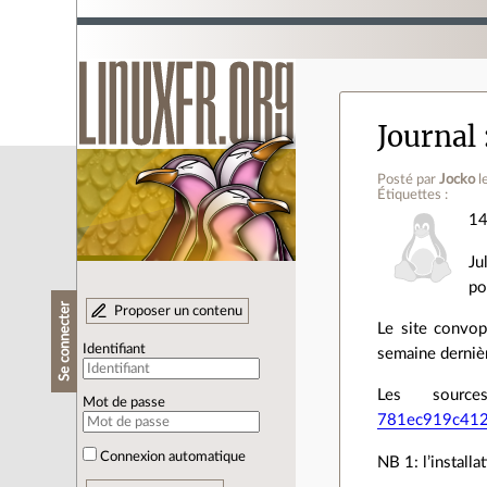
Journal
Posté par
Jocko
l
Étiquettes :
14
Ju
po
Se connecter
Proposer un contenu
Le site convop
Identifiant
semaine derniè
Les sourc
Mot de passe
781ec919c4121
Connexion automatique
NB 1: l’installa