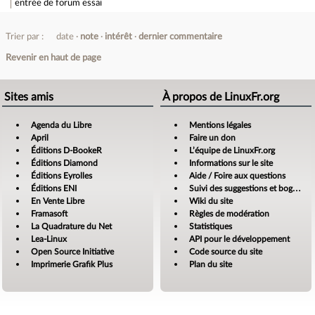
entrée de forum
essai
Trier par :
date
note
intérêt
dernier commentaire
Revenir en haut de page
Sites amis
À propos de LinuxFr.org
Agenda du Libre
Mentions légales
April
Faire un don
Éditions D-BookeR
L’équipe de LinuxFr.org
Éditions Diamond
Informations sur le site
Éditions Eyrolles
Aide / Foire aux questions
Éditions ENI
Suivi des suggestions et bogues
En Vente Libre
Wiki du site
Framasoft
Règles de modération
La Quadrature du Net
Statistiques
Lea-Linux
API pour le développement
Open Source Initiative
Code source du site
Imprimerie Grafik Plus
Plan du site