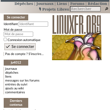
Dépêches
Journaux
Liens
Forums
Rédaction
🎙️ Projets Libres
Se connecter
Identifiant
Mot de passe
Connexion automatique
Pas de compte ? S’inscrire…
ju4012
journaux
dépêches
liens
messages sur les forums
entrées du suivi
ajouts au wiki
commentaires
Derniers
contenus