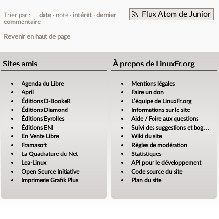
Flux Atom de Junior
Trier par :
date
note
intérêt
dernier
commentaire
Revenir en haut de page
Sites amis
À propos de LinuxFr.org
Agenda du Libre
Mentions légales
April
Faire un don
Éditions D-BookeR
L’équipe de LinuxFr.org
Éditions Diamond
Informations sur le site
Éditions Eyrolles
Aide / Foire aux questions
Éditions ENI
Suivi des suggestions et bogues
En Vente Libre
Wiki du site
Framasoft
Règles de modération
La Quadrature du Net
Statistiques
Lea-Linux
API pour le développement
Open Source Initiative
Code source du site
Imprimerie Grafik Plus
Plan du site