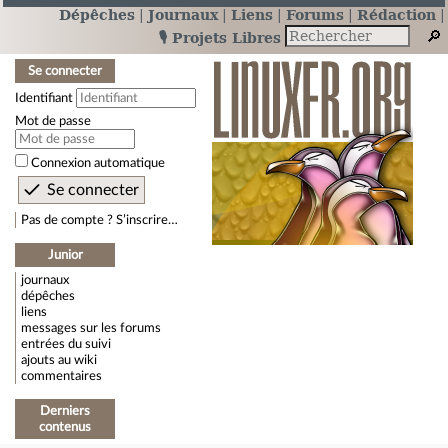
Dépêches
Journaux
Liens
Forums
Rédaction
🎙️ Projets Libres
Se connecter
Identifiant
Mot de passe
Connexion automatique
Pas de compte ? S’inscrire…
Junior
journaux
dépêches
liens
messages sur les forums
entrées du suivi
ajouts au wiki
commentaires
Derniers
contenus