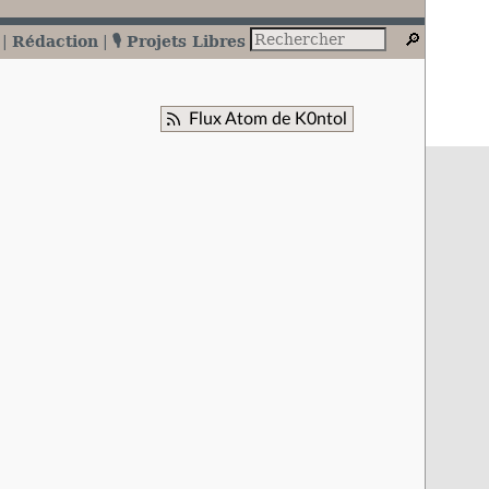
Rédaction
🎙️ Projets Libres
Flux Atom de K0ntol