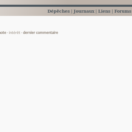
Dépêches
Journaux
Liens
Forums
note
intérêt
dernier commentaire
e