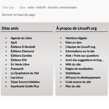
Trier par :
date
note
intérêt
dernier commentaire
Revenir en haut de page
Sites amis
À propos de LinuxFr.org
Agenda du Libre
Mentions légales
April
Faire un don
Éditions D-BookeR
L’équipe de LinuxFr.org
Éditions Diamond
Informations sur le site
Éditions Eyrolles
Aide / Foire aux questions
Éditions ENI
Suivi des suggestions et bogues
En Vente Libre
Wiki du site
Framasoft
Règles de modération
La Quadrature du Net
Statistiques
Lea-Linux
API pour le développement
Open Source Initiative
Code source du site
Imprimerie Grafik Plus
Plan du site