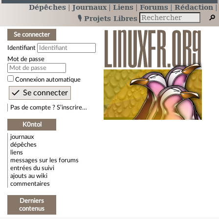
Dépêches
Journaux
Liens
Forums
Rédaction
🎙️ Projets Libres
Se connecter
Identifiant
Mot de passe
Connexion automatique
Pas de compte ? S’inscrire…
K0ntol
journaux
dépêches
liens
messages sur les forums
entrées du suivi
ajouts au wiki
commentaires
Derniers
contenus