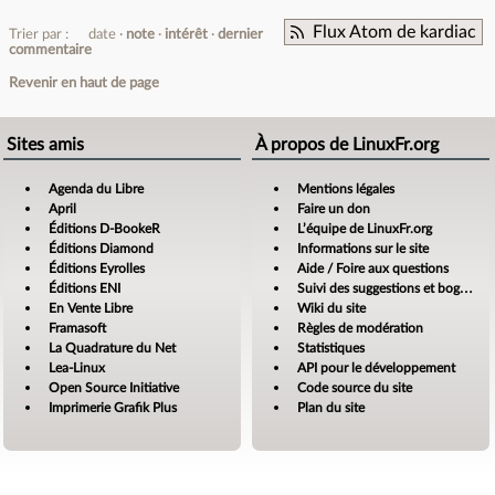
Flux Atom de kardiac
Trier par :
date
note
intérêt
dernier
commentaire
Revenir en haut de page
Sites amis
À propos de LinuxFr.org
Agenda du Libre
Mentions légales
April
Faire un don
Éditions D-BookeR
L’équipe de LinuxFr.org
Éditions Diamond
Informations sur le site
Éditions Eyrolles
Aide / Foire aux questions
Éditions ENI
Suivi des suggestions et bogues
En Vente Libre
Wiki du site
Framasoft
Règles de modération
La Quadrature du Net
Statistiques
Lea-Linux
API pour le développement
Open Source Initiative
Code source du site
Imprimerie Grafik Plus
Plan du site