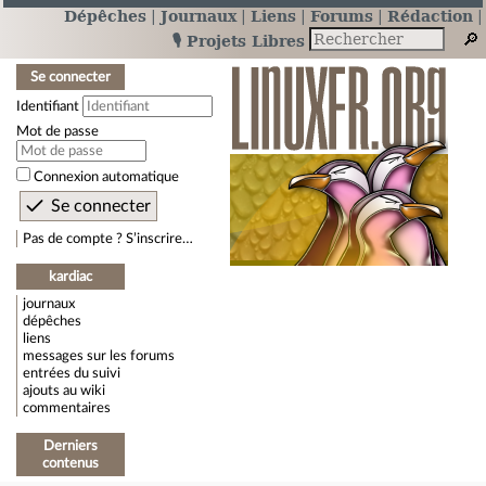
Dépêches
Journaux
Liens
Forums
Rédaction
🎙️ Projets Libres
Se connecter
Identifiant
Mot de passe
Connexion automatique
Pas de compte ? S’inscrire…
kardiac
journaux
dépêches
liens
messages sur les forums
entrées du suivi
ajouts au wiki
commentaires
Derniers
contenus