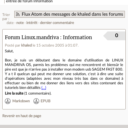
entrée de forum
Information
Flux Atom des messages de khaled dans les forums
Trier
par :
date
note
intérêt
dernier commentaire
0
Forum Linux.mandriva
Information
Posté par
khaled
le 15 octobre 2005 à 01:07
.
Salut,
Bon, je suis un débutant dans le domaine d'utilisation de LINUX
MANDRIVA OS, parmis les problèmes qui me rencontrent et biensûr le
pire est que je n'arrive pas à installer mon modem usb SAGEM FAST 800.
Y a t il quelcun qui peut me donner une solution, c'est à dire une suite
d'opérations (adaptées avec mon niveau très bas dans ce domaine) à
effectuer ou bien de me donner des liens vers des sites contenant des
tutoriels bien détaillés
(…)
Lire la suite
(
1 commentaire
).
Markdown
EPUB
Revenir en haut de page