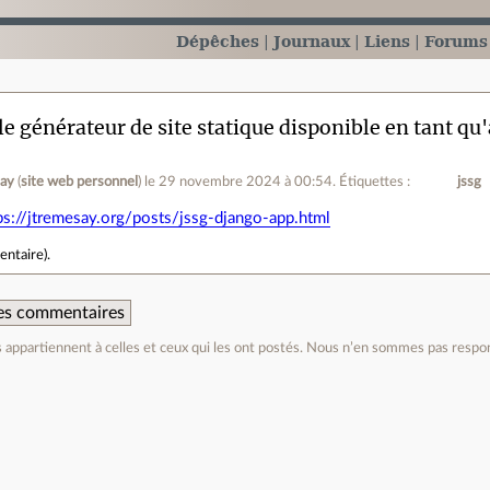
Dépêches
Journaux
Liens
Forums
le générateur de site statique disponible en tant qu
say
(
site web personnel
)
le 29 novembre 2024 à 00:54
.
Étiquettes :
jssg
ps://jtremesay.org/posts/jssg-django-app.html
entaire
).
 des commentaires
appartiennent à celles et ceux qui les ont postés. Nous n’en sommes pas respo
e