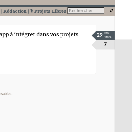
Rédaction
🎙️ Projets Libres
'app à intégrer dans vos projets
nov.
29
2024
7
nsables.