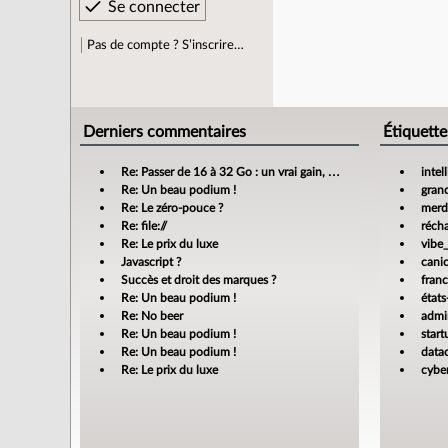
Pas de compte ? S’inscrire…
Derniers commentaires
Étiquette
Re: Passer de 16 à 32 Go : un vrai gain, mais jusqu’où ?
intel
Re: Un beau podium !
gran
Re: Le zéro-pouce ?
merdi
Re: file://
réch
Re: Le prix du luxe
vibe
Javascript ?
cani
Succès et droit des marques ?
fran
Re: Un beau podium !
états
Re: No beer
admin
Re: Un beau podium !
star
Re: Un beau podium !
data
Re: Le prix du luxe
cyber