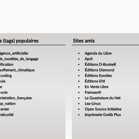
s (tags) populaires
Sites amis
ligence_artificielle
Agenda du Libre
ds_modèles_de_langage
April
fication
Éditions D-BookeR
auffement_climatique
Éditions Diamond
_coding
Éditions Eyrolles
cule
Éditions ENI
ce
En Vente Libre
-unis
Framasoft
istration_française
La Quadrature du Net
tup_nation
Lea-Linux
center
Open Source Initiative
sécurité
Imprimerie Grafik Plus