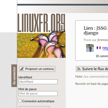
Lien
JSSG 
django
Posté par
jtreme
htt
(
0 comm
Se connecter
Suivre le flux
Proposer un contenu
Note :
les commentaires 
Identifiant
Revenir en haut de pag
Mot de passe
Connexion automatique