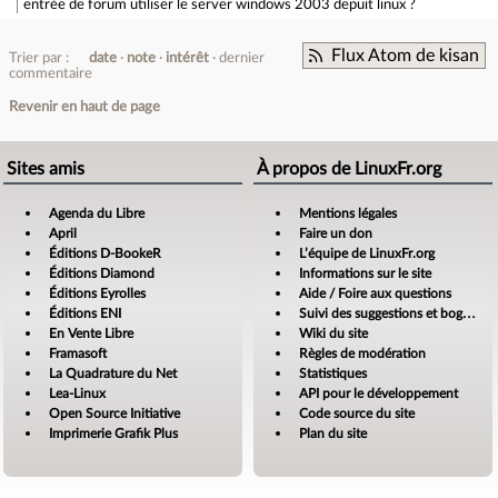
entrée de forum
utiliser le server windows 2003 depuit linux ?
Flux Atom de kisan
Trier par :
date
note
intérêt
dernier
commentaire
Revenir en haut de page
Sites amis
À propos de LinuxFr.org
Agenda du Libre
Mentions légales
April
Faire un don
Éditions D-BookeR
L’équipe de LinuxFr.org
Éditions Diamond
Informations sur le site
Éditions Eyrolles
Aide / Foire aux questions
Éditions ENI
Suivi des suggestions et bogues
En Vente Libre
Wiki du site
Framasoft
Règles de modération
La Quadrature du Net
Statistiques
Lea-Linux
API pour le développement
Open Source Initiative
Code source du site
Imprimerie Grafik Plus
Plan du site