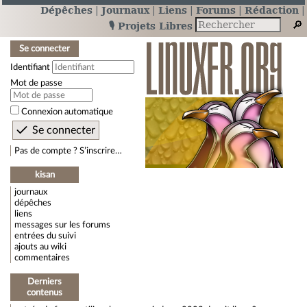
Dépêches
Journaux
Liens
Forums
Rédaction
🎙️ Projets Libres
Se connecter
Identifiant
Mot de passe
Connexion automatique
Pas de compte ? S’inscrire…
kisan
journaux
dépêches
liens
messages sur les forums
entrées du suivi
ajouts au wiki
commentaires
Derniers
contenus