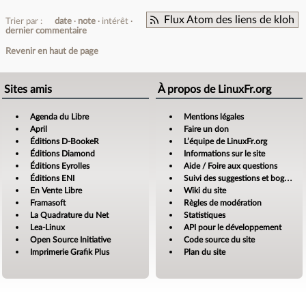
Flux Atom des liens de kloh
Trier par :
date
note
intérêt
dernier commentaire
Revenir en haut de page
Sites amis
À propos de LinuxFr.org
Agenda du Libre
Mentions légales
April
Faire un don
Éditions D-BookeR
L’équipe de LinuxFr.org
Éditions Diamond
Informations sur le site
Éditions Eyrolles
Aide / Foire aux questions
Éditions ENI
Suivi des suggestions et bogues
En Vente Libre
Wiki du site
Framasoft
Règles de modération
La Quadrature du Net
Statistiques
Lea-Linux
API pour le développement
Open Source Initiative
Code source du site
Imprimerie Grafik Plus
Plan du site