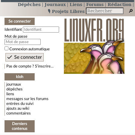
Dépêches
Journaux
Liens
Forums
Rédaction
🎙️ Projets Libres
Se connecter
Identifiant
Mot de passe
Connexion automatique
Pas de compte ? S’inscrire…
kloh
journaux
dépêches
liens
messages sur les forums
entrées du suivi
ajouts au wiki
commentaires
Derniers
contenus