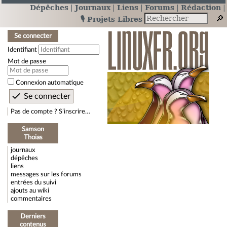
Dépêches
Journaux
Liens
Forums
Rédaction
🎙️ Projets Libres
Se connecter
Identifiant
Mot de passe
Connexion automatique
Pas de compte ? S’inscrire…
Samson
Thoias
journaux
dépêches
liens
messages sur les forums
entrées du suivi
ajouts au wiki
commentaires
Derniers
contenus