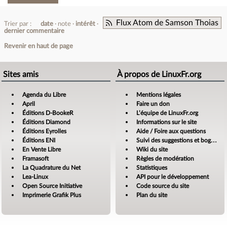
Flux Atom de Samson Thoias
Trier par :
date
note
intérêt
dernier commentaire
Revenir en haut de page
Sites amis
À propos de LinuxFr.org
Agenda du Libre
Mentions légales
April
Faire un don
Éditions D-BookeR
L’équipe de LinuxFr.org
Éditions Diamond
Informations sur le site
Éditions Eyrolles
Aide / Foire aux questions
Éditions ENI
Suivi des suggestions et bogues
En Vente Libre
Wiki du site
Framasoft
Règles de modération
La Quadrature du Net
Statistiques
Lea-Linux
API pour le développement
Open Source Initiative
Code source du site
Imprimerie Grafik Plus
Plan du site