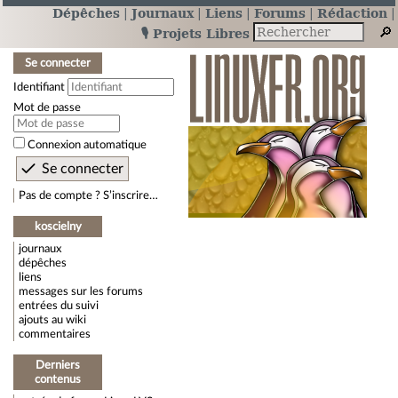
Dépêches
Journaux
Liens
Forums
Rédaction
🎙️ Projets Libres
Se connecter
Identifiant
Mot de passe
Connexion automatique
Pas de compte ? S’inscrire…
koscielny
journaux
dépêches
liens
messages sur les forums
entrées du suivi
ajouts au wiki
commentaires
Derniers
contenus