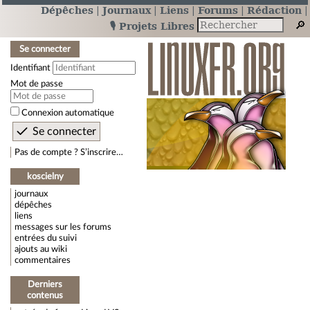
Dépêches
Journaux
Liens
Forums
Rédaction
🎙️ Projets Libres
Se connecter
Identifiant
Mot de passe
Connexion automatique
Pas de compte ? S’inscrire…
koscielny
journaux
dépêches
liens
messages sur les forums
entrées du suivi
ajouts au wiki
commentaires
Derniers
contenus