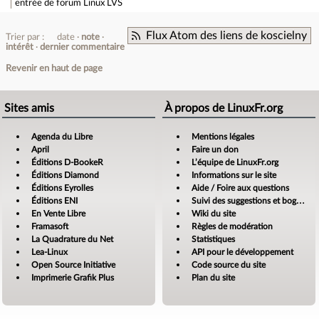
entrée de forum
Linux LVS
Flux Atom des liens de koscielny
Trier par :
date
note
intérêt
dernier commentaire
Revenir en haut de page
Sites amis
À propos de LinuxFr.org
Agenda du Libre
Mentions légales
April
Faire un don
Éditions D-BookeR
L’équipe de LinuxFr.org
Éditions Diamond
Informations sur le site
Éditions Eyrolles
Aide / Foire aux questions
Éditions ENI
Suivi des suggestions et bogues
En Vente Libre
Wiki du site
Framasoft
Règles de modération
La Quadrature du Net
Statistiques
Lea-Linux
API pour le développement
Open Source Initiative
Code source du site
Imprimerie Grafik Plus
Plan du site