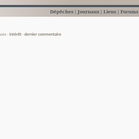
Dépêches
Journaux
Liens
Forums
note
intérêt
dernier commentaire
e