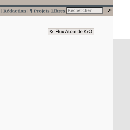
Rédaction
🎙️ Projets Libres
Flux Atom de KrO