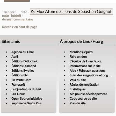
Flux Atom des liens de Sébastien Guignot
Trier par :
date
note
intérêt
dernier commentaire
Revenir en haut de page
Sites amis
À propos de LinuxFr.org
Agenda du Libre
Mentions légales
April
Faire un don
Éditions D-BookeR
L’équipe de LinuxFr.org
Éditions Diamond
Informations sur le site
Éditions Eyrolles
Aide / Foire aux questions
Éditions ENI
Suivi des suggestions et bogues
En Vente Libre
Wiki du site
Framasoft
Règles de modération
La Quadrature du Net
Statistiques
Lea-Linux
API pour le développement
Open Source Initiative
Code source du site
Imprimerie Grafik Plus
Plan du site