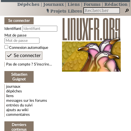
Dépêches
Journaux
Liens
Forums
Rédaction
🎙️ Projets Libres
Se connecter
Identifiant
Mot de passe
Connexion automatique
Pas de compte ? S’inscrire…
Sébastien
Guignot
journaux
dépêches
liens
messages sur les forums
entrées du suivi
ajouts au wiki
commentaires
Derniers
contenus