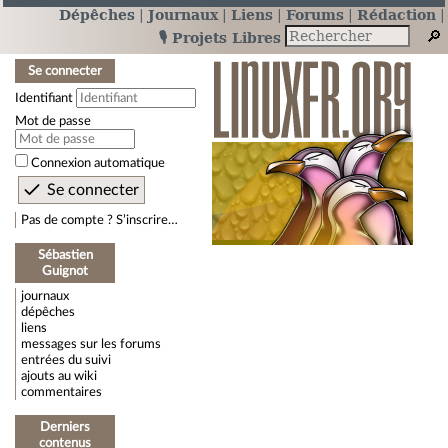
Dépêches
Journaux
Liens
Forums
Rédaction
🎙️ Projets Libres
Se connecter
Identifiant
Mot de passe
Connexion automatique
Pas de compte ? S’inscrire…
Sébastien
Guignot
journaux
dépêches
liens
messages sur les forums
entrées du suivi
ajouts au wiki
commentaires
Derniers
contenus