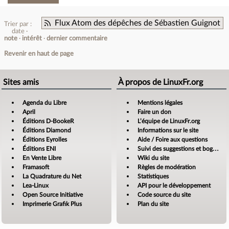
Flux Atom des dépêches de Sébastien Guignot
Trier par :
date
note
intérêt
dernier commentaire
Revenir en haut de page
Sites amis
À propos de LinuxFr.org
Agenda du Libre
Mentions légales
April
Faire un don
Éditions D-BookeR
L’équipe de LinuxFr.org
Éditions Diamond
Informations sur le site
Éditions Eyrolles
Aide / Foire aux questions
Éditions ENI
Suivi des suggestions et bogues
En Vente Libre
Wiki du site
Framasoft
Règles de modération
La Quadrature du Net
Statistiques
Lea-Linux
API pour le développement
Open Source Initiative
Code source du site
Imprimerie Grafik Plus
Plan du site