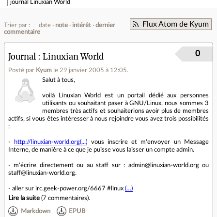
journal
Linuxian World
Flux Atom de Kyum
Trier par :
date
note
intérêt
dernier
commentaire
0
Journal
Linuxian World
Posté par
Kyum
le 29 janvier 2005 à 12:05
.
Salut à tous,
voilà Linuxian World est un portail dédié aux personnes
utilisants ou souhaitant paser à GNU/Linux, nous sommes 3
membres très actifs et souhaiterions avoir plus de membres
actifs, si vous êtes intéresser à nous rejoindre vous avez trois possibilités
:
-
http://linuxian-world.org(...)
vous inscrire et m'envoyer un Message
Interne, de manière à ce que je puisse vous laisser un compte admin.
- m'écrire directement ou au staff sur : admin@linuxian-world.org ou
staff@linuxian-world.org.
- aller sur irc.geek-power.org/6667 #linux
(…)
Lire la suite
(
7 commentaires
).
Markdown
EPUB