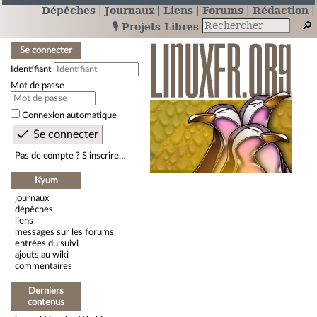
Dépêches
Journaux
Liens
Forums
Rédaction
🎙️ Projets Libres
Se connecter
Identifiant
Mot de passe
Connexion automatique
Pas de compte ? S’inscrire…
Kyum
journaux
dépêches
liens
messages sur les forums
entrées du suivi
ajouts au wiki
commentaires
Derniers
contenus