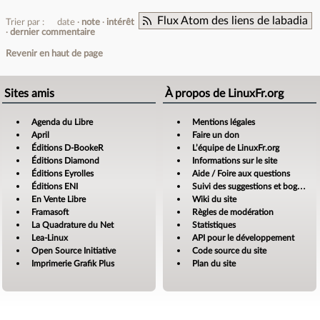
Flux Atom des liens de labadia
Trier par :
date
note
intérêt
dernier commentaire
Revenir en haut de page
Sites amis
À propos de LinuxFr.org
Agenda du Libre
Mentions légales
April
Faire un don
Éditions D-BookeR
L’équipe de LinuxFr.org
Éditions Diamond
Informations sur le site
Éditions Eyrolles
Aide / Foire aux questions
Éditions ENI
Suivi des suggestions et bogues
En Vente Libre
Wiki du site
Framasoft
Règles de modération
La Quadrature du Net
Statistiques
Lea-Linux
API pour le développement
Open Source Initiative
Code source du site
Imprimerie Grafik Plus
Plan du site