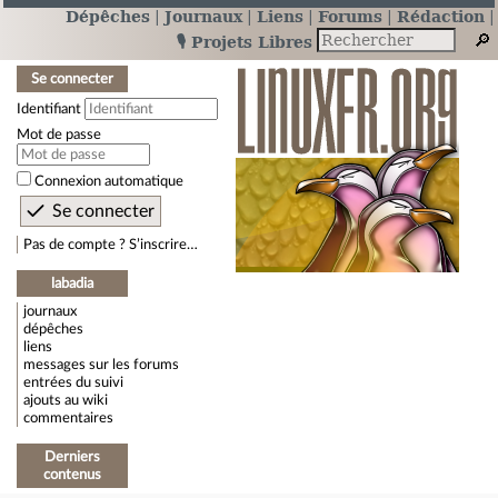
Dépêches
Journaux
Liens
Forums
Rédaction
🎙️ Projets Libres
Se connecter
Identifiant
Mot de passe
Connexion automatique
Pas de compte ? S’inscrire…
labadia
journaux
dépêches
liens
messages sur les forums
entrées du suivi
ajouts au wiki
commentaires
Derniers
contenus