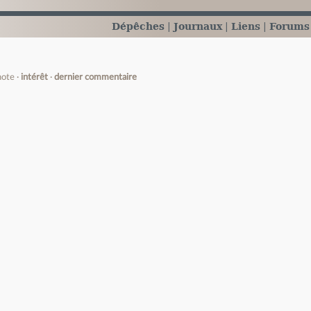
Dépêches
Journaux
Liens
Forums
note
intérêt
dernier commentaire
e