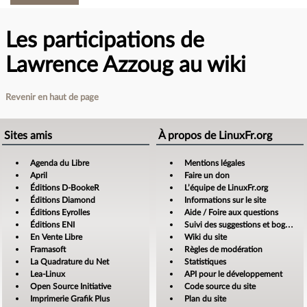
Les participations de
Lawrence Azzoug au wiki
Revenir en haut de page
Sites amis
À propos de LinuxFr.org
Agenda du Libre
Mentions légales
April
Faire un don
Éditions D-BookeR
L’équipe de LinuxFr.org
Éditions Diamond
Informations sur le site
Éditions Eyrolles
Aide / Foire aux questions
Éditions ENI
Suivi des suggestions et bogues
En Vente Libre
Wiki du site
Framasoft
Règles de modération
La Quadrature du Net
Statistiques
Lea-Linux
API pour le développement
Open Source Initiative
Code source du site
Imprimerie Grafik Plus
Plan du site