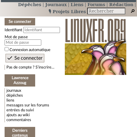
Dépêches
Journaux
Liens
Forums
Rédaction
🎙️ Projets Libres
Se connecter
Identifiant
Mot de passe
Connexion automatique
Pas de compte ? S’inscrire…
Lawrence
Azzoug
journaux
dépêches
liens
messages sur les forums
entrées du suivi
ajouts au wiki
commentaires
Derniers
contenus